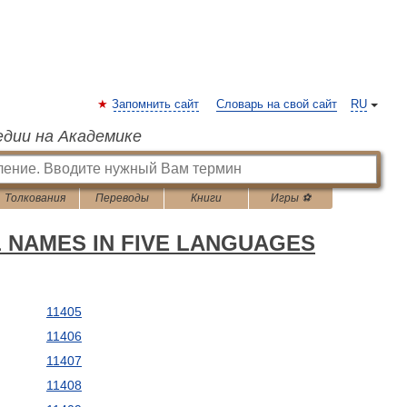
Запомнить сайт
Словарь на свой сайт
RU
едии на Академике
Толкования
Переводы
Книги
Игры ⚽
L NAMES IN FIVE LANGUAGES
11405
11406
11407
11408