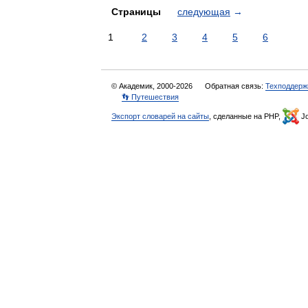
Страницы
следующая
→
1
2
3
4
5
6
© Академик, 2000-2026
Обратная связь:
Техподдерж
👣 Путешествия
Экспорт словарей на сайты
, сделанные на PHP,
Jo