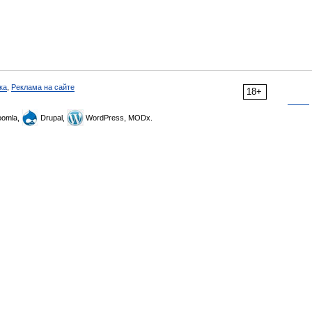
ка
,
Реклама на сайте
18+
omla,
Drupal,
WordPress, MODx.