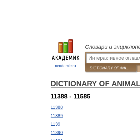
Словари и энциклоп
academic.ru
DICTIONARY OF ANIMAL NAMES IN FIVE LANGUAGES
DICTIONARY OF ANIMA
11388 - 11585
11388
11389
1139
11390