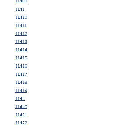
11409
1141
11410
11411
11412
11413
11414
11415
11416
11417
11418
11419
1142
11420
11421
11422